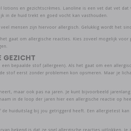
veel lotions en gezichtscrèmes. Lanoline is een vet dat vet d
jk in de huid trekt en goed vocht kan vasthouden.
veel mensen zijn hiervoor allergisch. Gelukkig wordt het sin
 het gaat om allergische reacties. Kies zoveel mogelijk voo
gen.
E GEZICHT
p een bepaalde stof (allergeen). Als het gaat om een allergis
je de stof eerst zonder problemen kon opsmeren. Maar je lich
meert, maar ook pas na jaren. Je kunt bijvoorbeeld jarenla
haam in de loop der jaren hier een allergische reactie op hee
de huiduitslag bij jou getriggerd heeft. Een allergietest kan 
rvan bekend is dat ze snel allergische reacties uitlokken. J