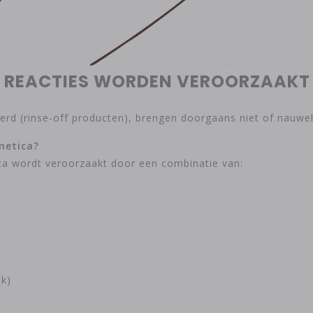
HE REACTIES WORDEN VEROORZAA
erd (rinse-off producten), brengen doorgaans niet of nauwe
metica?
ca wordt veroorzaakt door een combinatie van:
ak)