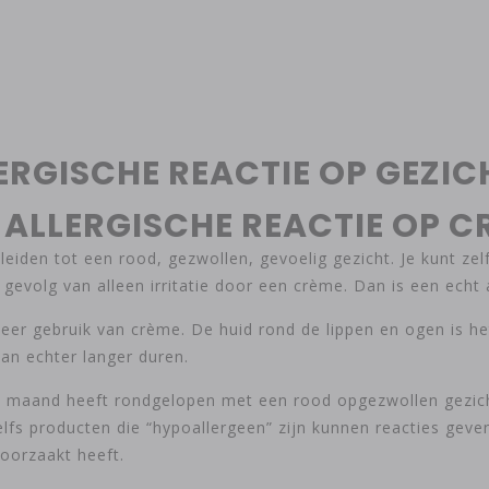
LERGISCHE REACTIE OP GEZI
 ALLERGISCHE REACTIE OP C
leiden tot een rood, gezwollen, gevoelig gezicht. Je kunt zel
volg van alleen irritatie door een crème. Dan is een echt al
keer gebruik van crème. De huid rond de lippen en ogen is h
an echter langer duren.
n maand heeft rondgelopen met een rood opgezwollen gezicht
Zelfs producten die “hypoallergeen” zijn kunnen reacties geven
roorzaakt heeft.