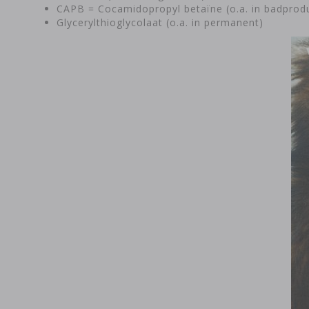
CAPB = Cocamidopropyl betaïne (o.a. in badprod
Glycerylthioglycolaat (o.a. in permanent)