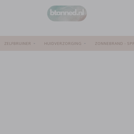
ZELFBRUINER
HUIDVERZORGING
ZONNEBRAND - SP