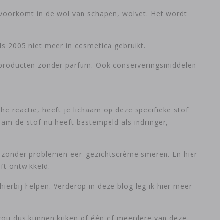
at voorkomt in de wol van schapen, wolvet. Het wordt
ds 2005 niet meer in cosmetica gebruikt.
r producten zonder parfum. Ook conserveringsmiddelen
che reactie, heeft je lichaam op deze specifieke stof
aam de stof nu heeft bestempeld als indringer,
ng zonder problemen een gezichtscrème smeren. En hier
ft ontwikkeld.
hierbij helpen. Verderop in deze blog leg ik hier meer
e zou dus kunnen kijken of één of meerdere van deze