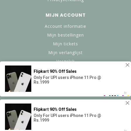
MIJN ACCOUNT
Account informatie
Mijn bestellingen
Mijn tickets
Mijn verlanglijst
Vergelijk
Alle producten
© Copyright 2024 btanned.nl - Powered by Lightspeed -
Theme by Dyvelopment
Saensun B.V.
scores a
9,4
/
10
out of
69
reviews at Google