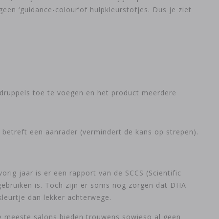
en ‘guidance-colour’of hulpkleurstofjes. Dus je ziet
 druppels toe te voegen en het product meerdere
betreft een aanrader (vermindert de kans op strepen).
vorig jaar is er een rapport van de SCCS (Scientific
gebruiken is. Toch zijn er soms nog zorgen dat DHA
 kleurtje dan lekker achterwege.
 De meeste salons bieden trouwens sowieso al geen