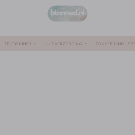
ZELFBRUINER
HUIDVERZORGING
ZONNEBRAND - SP