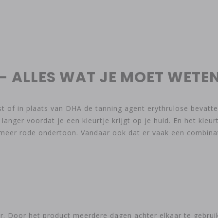
- ALLES WAT JE MOET WETE
ast of in plaats van DHA de tanning agent erythrulose bevat
 langer voordat je een kleurtje krijgt op je huid. En het kleu
meer rode ondertoon. Vandaar ook dat er vaak een combinat
ar. Door het product meerdere dagen achter elkaar te gebruike