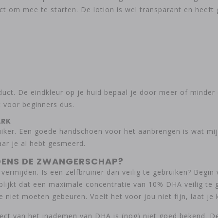
 om mee te starten. De lotion is wel transparant en heeft ge
duct. De eindkleur op je huid bepaal je door meer of minder
t voor beginners dus.
ARK
ker. Een goede handschoen voor het aanbrengen is wat mij 
aar je al hebt gesmeerd.
JDENS DE ZWANGERSCHAP?
 vermijden. Is een zelfbruiner dan veilig te gebruiken? Begin 
ijkt dat een maximale concentratie van 10% DHA veilig te 
e niet moeten gebeuren. Voelt het voor jou niet fijn, laat je
effect van het inademen van DHA is (nog) niet goed bekend.