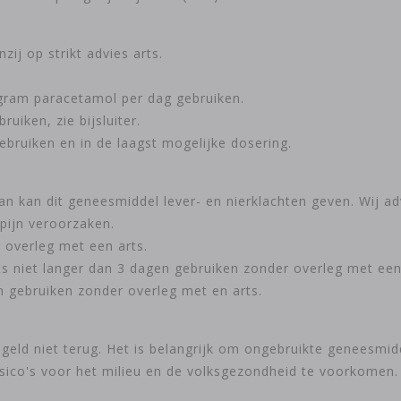
zij op strikt advies arts.
 gram paracetamol per dag gebruiken.
iken, zie bijsluiter.
bruiken en in de laagst mogelijke dosering.
an kan dit geneesmiddel lever- en nierklachten geven. Wij adv
dpijn veroorzaken.
r overleg met een arts.
rts niet langer dan 3 dagen gebruiken zonder overleg met een
n gebruiken zonder overleg met en arts.
geld niet terug. Het is belangrijk om ongebruikte geneesmid
isico's voor het milieu en de volksgezondheid te voorkomen