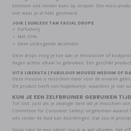
betekent ook minder kans op strepen. Een mooi product
niet waar je al hebt gesmeerd.
JOIK | SUNLESS TAN FACIAL DROPS
✓ Parfumvrij
✓ Met DHA
✓ Geen uitdrogende alcoholen
Deze drops voeg je toe aan je moisturizer of bodypro
dagen achter elkaar te gebruiken. Een geschikt produc
VITA LIBERATA | FABULOUS MOUSSE MEDIUM OF D
Deze mousse is misschien meer voor de ervaren gebrui
Dit product heeft een hulpkleurtje, waardoor je ziet w
KUN JE EEN ZELFBRUINER GEBRUIKEN TI
Tot slot: juist als je zwanger bent wil je misschien zon
Committee for Consumer Safety) uitgekomen waaruit bl
iets verder de huid kan doordringen. Dat zou in princip
Spray tans (in een salon) zou ik je wel afraden. Het 