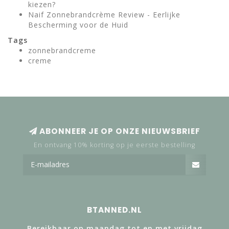
kiezen?
Naif Zonnebrandcrème Review - Eerlijke
Bescherming voor de Huid
Tags
zonnebrandcreme
creme
ABONNEER JE OP ONZE NIEUWSBRIEF
En ontvang 10% korting op je eerste bestelling
BTANNED.NL
Bereikbaar op maandag tot en met vrijdag