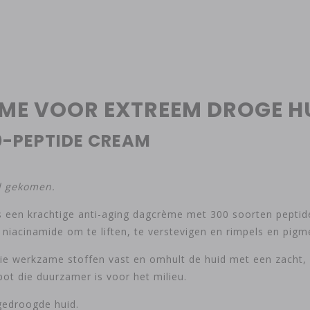
ÈME VOOR EXTREEM DROGE H
00-PEPTIDE CREAM
d gekomen.
 een krachtige anti-aging dagcrème met 300 soorten pepti
niacinamide om te liften, te verstevigen en rimpels en pigm
e werkzame stoffen vast en omhult de huid met een zacht, 
ot die duurzamer is voor het milieu.
gedroogde huid.