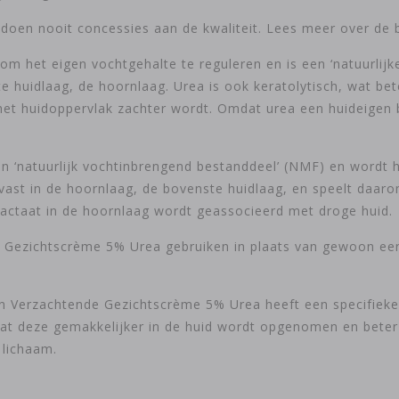
doen nooit concessies aan de kwaliteit. Lees meer over de b
 om het eigen vochtgehalte te reguleren en is een ‘natuurlij
 huidlaag, de hoornlaag. Urea is ook keratolytisch, wat be
 het huidoppervlak zachter wordt. Omdat urea een huideigen 
en ‘natuurlijk vochtinbrengend bestanddeel’ (NMF) en wordt h
ast in de hoornlaag, de bovenste huidlaag, en speelt daarom
lactaat in de hoornlaag wordt geassocieerd met droge huid.
 Gezichtscrème 5% Urea gebruiken in plaats van gewoon een 
 en Verzachtende Gezichtscrème 5% Urea heeft een specifieke
t deze gemakkelijker in de huid wordt opgenomen en beter w
 lichaam.