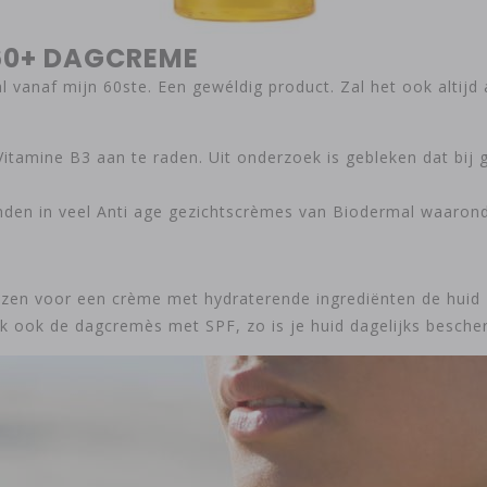
 60+ DAGCREME
vanaf mijn 60ste. Een gewéldig product. Zal het ook altijd 
Vitamine B3 aan te raden. Uit onderzoek is gebleken dat bij 
inden in veel Anti age gezichtscrèmes van Biodermal waarond
ezen voor een crème met hydraterende ingrediënten de huid zi
ijk ook de dagcremès met SPF, zo is je huid dagelijks besch