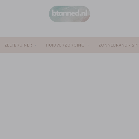
ZELFBRUINER
HUIDVERZORGING
ZONNEBRAND - SP