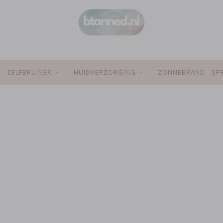
ZELFBRUINER
HUIDVERZORGING
ZONNEBRAND - SP