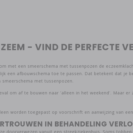
CZEEM - VIND DE PERFECTE V
r) om met een smeerschema met tussenpozen de eczeemklach
lijk een afbouwschema toe te passen. Dat betekent dat je b
en smeerschema met tussenpozen.
eval om af te bouwen naar 'alleen in het weekend'. Maar er
een worden toegepast op voorschrift en aanwijzing van een ar
 VERTROUWEN IN BEHANDELING VERL
en ze doorverwezen vanuit een streekziekenhuis. Soms tobben 