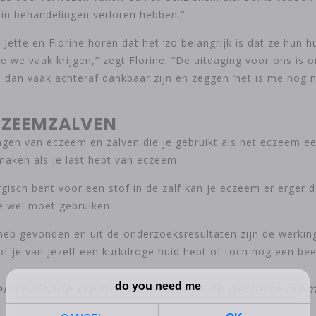
n in behandelingen verloren hebben.’’
 Jette en Florine horen dat het ‘zo belangrijk is dat ze hun h
e we vaak krijgen,’’ zegt Florine. ’’De uitdaging voor ons i
e dan vaak achteraf dankbaar zijn en zeggen ‘het is me nog 
ECZEEMZALVEN
ingen van eczeem en zalven die je gebruikt als het eczeem e
maken als je last hebt van eczeem.
lergisch bent voor een stof in de zalf kan je eczeem er erger
e wel moet gebruiken.
et heb gevonden en uit de onderzoeksresultaten zijn de werki
of je van jezelf een kurkdroge huid hebt of toch nog een be
rschillende crèmes uit totdat je de perfecte cr