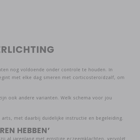
ERLICHTING
ten nog voldoende onder controle te houden. In
egint met elke dag smeren met corticosteroïdzalf, om
 zijn ook andere varianten. Welk schema voor jou
ts, met daarbij duidelijke instructie en begeleiding.
OREN HEBBEN’
zij al jarenlang met ernstige eczeemklachten, vervolgt