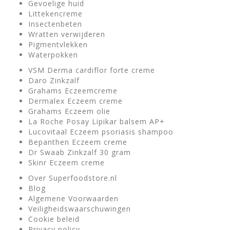
Gevoelige huid
Littekencreme
Insectenbeten
Wratten verwijderen
Pigmentvlekken
Waterpokken
VSM Derma cardiflor forte creme
Daro Zinkzalf
Grahams Eczeemcreme
Dermalex Eczeem creme
Grahams Eczeem olie
La Roche Posay Lipikar balsem AP+
Lucovitaal Eczeem psoriasis shampoo
Bepanthen Eczeem creme
Dr Swaab Zinkzalf 30 gram
Skinr Eczeem creme
Over Superfoodstore.nl
Blog
Algemene Voorwaarden
Veiligheidswaarschuwingen
Cookie beleid
Privacy policy