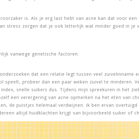
eroorzaker is. Als je erg last hebt van acne kan dat voor ee
kan stress zorgen dat je ook letterlijk wat minder goed in je 
lijk vanwege genetische factoren.
l onderzoeken dat een relatie legt tussen veel zuivelinname 
rol speelt, probeer dan een paar weken zuivel te minderen. Ve
index, snelle suikers dus. Tijdens mijn spreekuren in het z
zelf een verergering van acne opmerken na het eten van cho
en, de puistjes helemaal verdwijnen. Ik ben ervan overtuigd
 iedereen altijd huidklachten krijgt van bijvoorbeeld suiker of