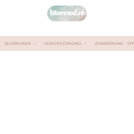
ZELFBRUINER
HUIDVERZORGING
ZONNEBRAND - SP