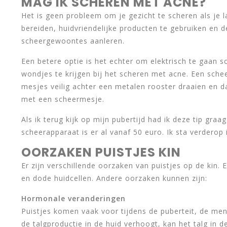
MAG IK SCHEREN MET ACNE?
Het is geen probleem om je gezicht te scheren als je 
bereiden, huidvriendelijke producten te gebruiken en
scheergewoontes aanleren.
Een betere optie is het echter om elektrisch te gaan s
wondjes te krijgen bij het scheren met acne. Een sche
mesjes veilig achter een metalen rooster draaien en da
met een scheermesje.
Als ik terug kijk op mijn pubertijd had ik deze tip gr
scheerapparaat is er al vanaf 50 euro. Ik sta verderop i
OORZAKEN PUISTJES KIN
Er zijn verschillende oorzaken van puistjes op de kin.
en dode huidcellen. Andere oorzaken kunnen zijn:
Hormonale veranderingen
Puistjes komen vaak voor tijdens de puberteit, de m
de talgproductie in de huid verhoogt, kan het talg in de