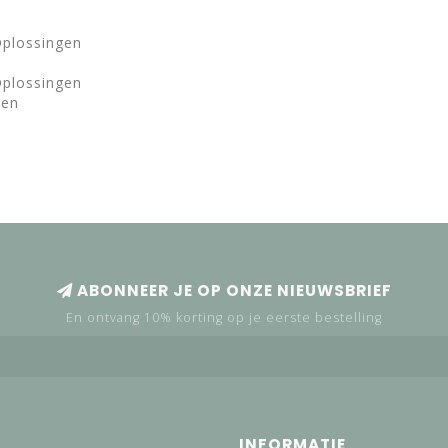
Oplossingen
Oplossingen
zen
ABONNEER JE OP ONZE NIEUWSBRIEF
En ontvang 10% korting op je eerste bestelling
INFORMATIE