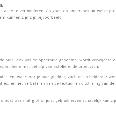
NE
 je acne te verminderen. Ga goed op onderzoek uit welke pro
m kunnen zijn zijn bijvoorbeeld:
 de huid, ook wel de opperhuid genoemd, wordt verwijderd of
estimuleerd met behulp van exfoliërende producten.
idcellen, waardoor je huid gladder, zachter en helderder wor
tjes, en het verbeteren van de textuur en uitstraling van de 
n, omdat overmatig of onjuist gebruik ervan schadelijk kan zi