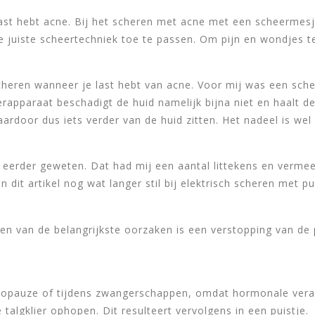
last hebt acne. Bij het scheren met acne met een scheermesje
 de juiste scheertechniek toe te passen. Om pijn en wondjes
cheren wanneer je last hebt van acne. Voor mij was een sche
erapparaat beschadigt de huid namelijk bijna niet en haalt 
ardoor dus iets verder van de huid zitten. Het nadeel is wel
aag eerder geweten. Dat had mij een aantal littekens en verm
n dit artikel nog wat langer stil bij elektrisch scheren met pu
 Een van de belangrijkste oorzaken is een verstopping van d
enopauze of tijdens zwangerschappen, omdat hormonale ver
 talgklier ophopen. Dit resulteert vervolgens in een puistje.