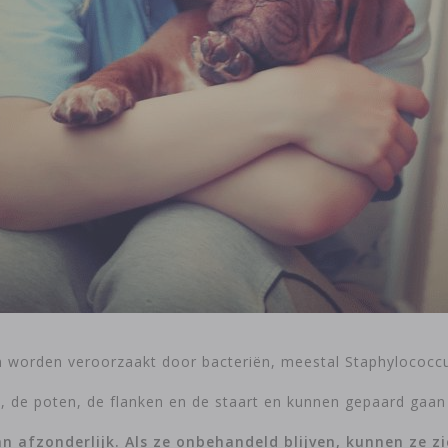
n en worden veroorzaakt door bacteriën, meestal Staphylococc
 de poten, de flanken en de staart en kunnen gepaard gaan 
van afzonderlijk. Als ze onbehandeld blijven, kunnen ze z