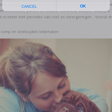
end, blaasjes, korstjes, met felle roodheid en veel jeuk, i
n en knieholtes, polsen en enkels: roodheid, bultjes, blaasjes
nd eczeem met periodes van rust en verergeringen . Vooral d
 romp en strekzijden ledematen