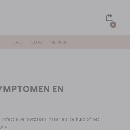
0
F
SALE
BLOG
MERKEN
 SYMPTOMEN EN
 infectie veroorzaken, maar als de huid of het
gen.