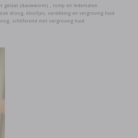
n het gelaat (dauwworm) , romp en ledematen
, ook droog, kloofjes, verdikking en vergroving huid
roog, schilferend met vergroving huid.