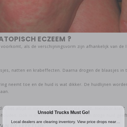
ATOPISCH ECZEEM ?
oorkomt, als de verschijningsvorm zijn afhankelijk van de l
sjes, natten en krabeffecten. Daarna drogen de blaasjes in t
ng neemt toe en de huid is wat dikker. De huidlijnen worden 
taan.
at het altijd in meer of mindere mate jeukt. Hierdoor krabt 
ehouden. Ook is de huid meestal droog, een droge huid geeft
VAN DE LEEFTIJD