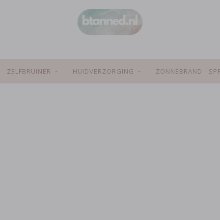
ZELFBRUINER
HUIDVERZORGING
ZONNEBRAND - SP