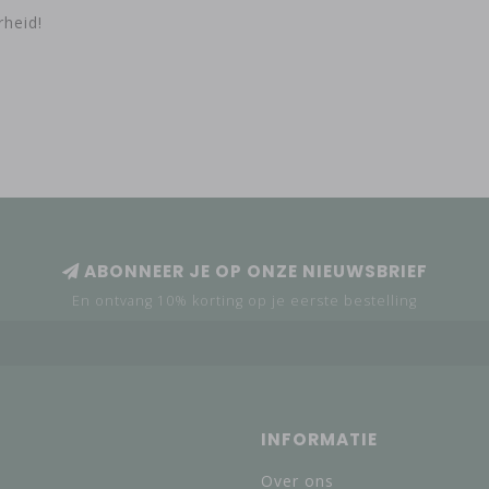
heid!
ABONNEER JE OP ONZE NIEUWSBRIEF
En ontvang 10% korting op je eerste bestelling
INFORMATIE
Over ons