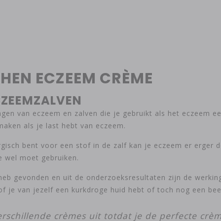
THEN ECZEEM CRÈME
ECZEEMZALVEN
ingen van eczeem en zalven die je gebruikt als het eczeem e
maken als je last hebt van eczeem.
lergisch bent voor een stof in de zalf kan je eczeem er erger
e wel moet gebruiken.
et heb gevonden en uit de onderzoeksresultaten zijn de werki
of je van jezelf een kurkdroge huid hebt of toch nog een be
rschillende crèmes uit totdat je de perfecte cr