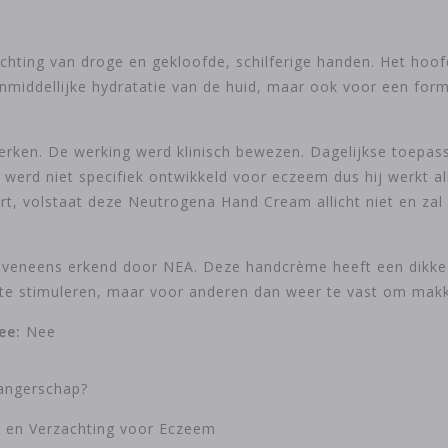
chting van droge en gekloofde, schilferige handen. Het hoofd
nmiddellijke hydratatie van de huid, maar ook voor een form
merken. De werking werd klinisch bewezen. Dagelijkse toepa
 werd niet specifiek ontwikkeld voor eczeem dus hij werkt al
rt, volstaat deze Neutrogena Hand Cream allicht niet en z
eneens erkend door NEA. Deze handcrème heeft een dikke fo
e stimuleren, maar voor anderen dan weer te vast om makkeli
ee:
Nee
wangerschap?
g en Verzachting voor Eczeem