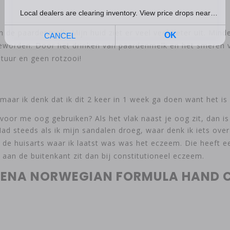
 de paardenmelk. Mijn huid ziet er veel veel beter uit. Minde
geworden. Door het drinken van paardenmelk en het smeren 
tuur en geen rotzooi!
,maar ik denk dat ik dit 2 keer in 1 week ga doen want het is
or me oog gebruiken? Als het vlak naast je oog zit, dan is
d steeds als ik mijn sandalen droeg, waar denk ik iets over
s de huisarts waar ik laatst was was het eczeem. Die heeft e
 aan de buitenkant zit dan bij constitutioneel eczeem.
GENA NORWEGIAN FORMULA HAND 