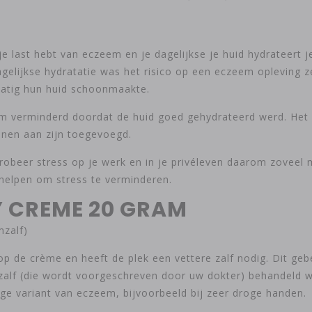
 je last hebt van eczeem en je dagelijkse je huid hydrateert 
gelijkse hydratatie was het risico op een eczeem opleving ze
lmatig hun huid schoonmaakte.
m verminderd doordat de huid goed gehydrateerd werd. Het 
nen aan zijn toegevoegd.
Probeer stress op je werk en in je privéleven daarom zoveel
helpen om stress te verminderen.
 CREME 20 GRAM
zalf)
op de crème en heeft de plek een vettere zalf nodig. Dit geb
alf (die wordt voorgeschreven door uw dokter) behandeld 
ge variant van eczeem, bijvoorbeeld bij zeer droge handen.