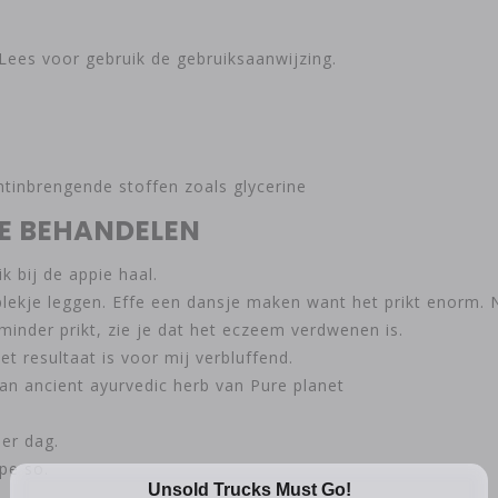
ees voor gebruik de gebruiksaanwijzing.
chtinbrengende stoffen zoals glycerine
TE BEHANDELEN
k bij de appie haal.
plekje leggen. Effe een dansje maken want het prikt enorm. 
 minder prikt, zie je dat het eczeem verdwenen is.
het resultaat is voor mij verbluffend.
an ancient ayurvedic herb van Pure planet
er dag.
pe so.