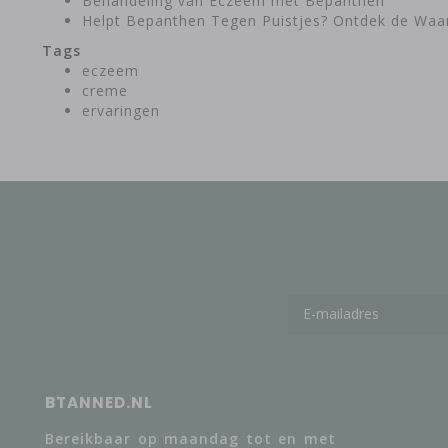
Behandeling van Eczeem met Bepanthen
Helpt Bepanthen Tegen Puistjes? Ontdek de Waar
Tags
eczeem
creme
ervaringen
BTANNED.NL
Bereikbaar op maandag tot en met