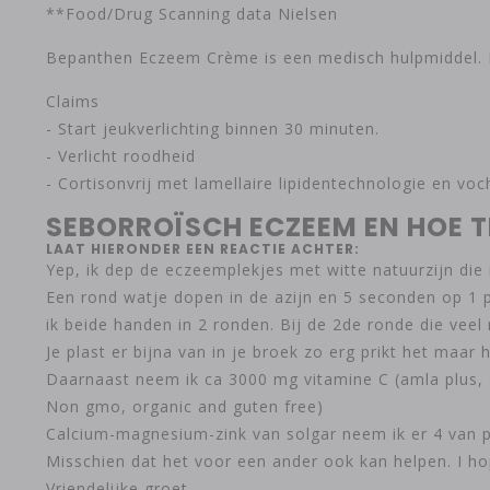
**Food/Drug Scanning data Nielsen
Bepanthen Eczeem Crème is een medisch hulpmiddel. L
Claims
- Start jeukverlichting binnen 30 minuten.
- Verlicht roodheid
- Cortisonvrij met lamellaire lipidentechnologie en vo
SEBORROÏSCH ECZEEM EN HOE 
LAAT HIERONDER EEN REACTIE ACHTER:
Yep, ik dep de eczeemplekjes met witte natuurzijn die i
Een rond watje dopen in de azijn en 5 seconden op 1 
ik beide handen in 2 ronden. Bij de 2de ronde die veel
Je plast er bijna van in je broek zo erg prikt het maar 
Daarnaast neem ik ca 3000 mg vitamine C (amla plus, 
Non gmo, organic and guten free)
Calcium-magnesium-zink van solgar neem ik er 4 van p
Misschien dat het voor een ander ook kan helpen. I ho
Vriendelijke groet,