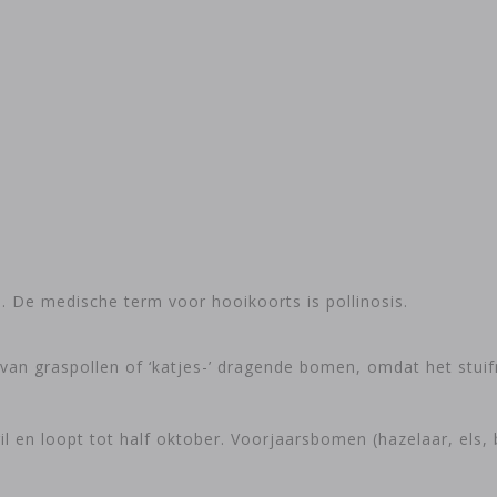
. De medische term voor hooikoorts is pollinosis.
an graspollen of ‘katjes-’ dragende bomen, omdat het stuifm
l en loopt tot half oktober. Voorjaarsbomen (hazelaar, els, 