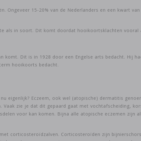
ën. Ongeveer 15-20% van de Nederlanders en een kwart van 
kte als in soort. Dit komt doordat hooikoortsklachten voora
komt. Dit is in 1928 door een Engelse arts bedacht. Hij had
 term hooikoorts bedacht.
nu eigenlijk? Eczeem, ook wel (atopische) dermatitis genoem
. Vaak zie je dat dit gepaard gaat met vochtafscheiding, ko
sdelen voor kan komen. Bijna alle atopische eczemen zijn all
t corticosteroïdzalven. Corticosteroïden zijn bijnierschor