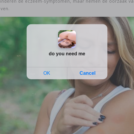
inderen de eczeem-symptomen, maar nemen de oorzaak van
lven.