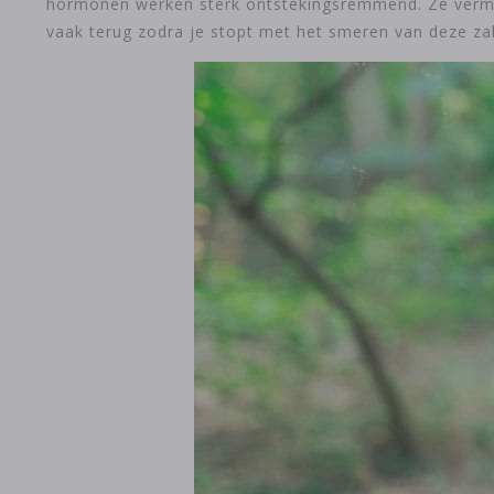
hormonen werken sterk ontstekingsremmend. Ze verm
vaak terug zodra je stopt met het smeren van deze za