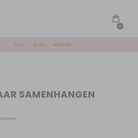
0
F
SALE
BLOG
MERKEN
KAAR SAMENHANGEN
planten.