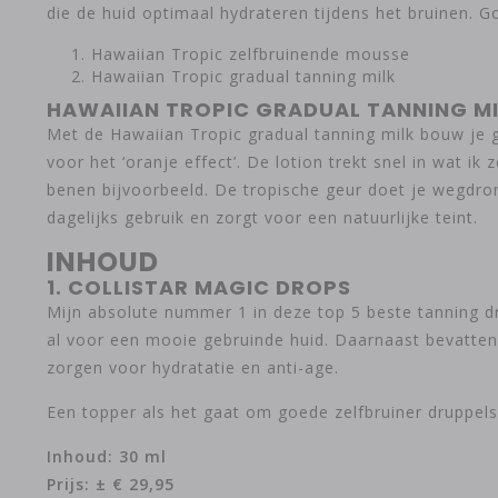
die de huid optimaal hydrateren tijdens het bruinen. 
Hawaiian Tropic zelfbruinende mousse
Hawaiian Tropic gradual tanning milk
HAWAIIAN TROPIC GRADUAL TANNING M
Met de Hawaiian Tropic gradual tanning milk bouw je gel
voor het ‘oranje effect’. De lotion trekt snel in wat ik 
benen bijvoorbeeld. De tropische geur doet je wegdrome
dagelijks gebruik en zorgt voor een natuurlijke teint.
INHOUD
1. COLLISTAR MAGIC DROPS
Mijn absolute nummer 1 in deze top 5 beste tanning dr
al voor een mooie gebruinde huid. Daarnaast bevatten 
zorgen voor hydratatie en anti-age.
Een topper als het gaat om goede zelfbruiner druppels 
Inhoud: 30 ml
Prijs: ± € 29,95