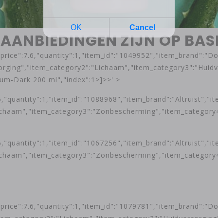
AANBIEDINGEN ZIJN OP BASI
"price":7.6,"quantity":1,"item_id":"1049952","item_brand":"
ging","item_category2":"Lichaam","item_category3":"Huidv
um-Dark 200 ml","index":1>]>>' >
"quantity":1,"item_id":"1088968","item_brand":"Altruist","
Lichaam","item_category3":"Zonbescherming","item_category
"quantity":1,"item_id":"1067256","item_brand":"Altruist","
Lichaam","item_category3":"Zonbescherming","item_category
"price":7.6,"quantity":1,"item_id":"1079781","item_brand"