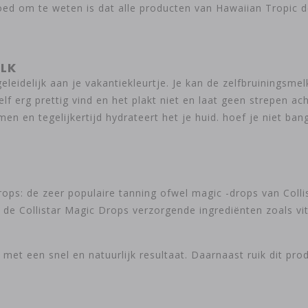
Goed om te weten is dat alle producten van Hawaiian Tropic d
ILK
eidelijk aan je vakantiekleurtje. Je kan de zelfbruiningsmelk
zelf erg prettig vind en het plakt niet en laat geen strepen ac
n en tegelijkertijd hydrateert het je huid. hoef je niet bang
ops: de zeer populaire tanning ofwel magic -drops van Colli
de Collistar Magic Drops verzorgende ingrediënten zoals vi
met een snel en natuurlijk resultaat. Daarnaast ruik dit pr