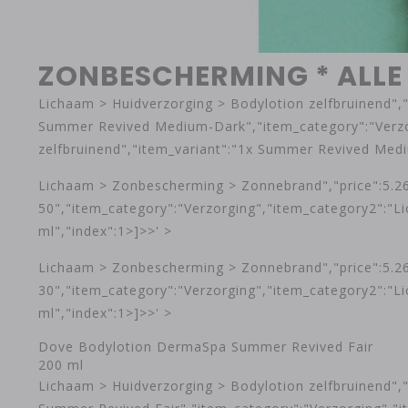
ZONBESCHERMING * ALLE 
Lichaam > Huidverzorging > Bodylotion zelfbruinend",
Summer Revived Medium-Dark","item_category":"Verzor
zelfbruinend","item_variant":"1x Summer Revived Medi
Lichaam > Zonbescherming > Zonnebrand","price":5.26,
50","item_category":"Verzorging","item_category2":"
ml","index":1>]>>' >
Lichaam > Zonbescherming > Zonnebrand","price":5.26,
30","item_category":"Verzorging","item_category2":"
ml","index":1>]>>' >
Dove Bodylotion DermaSpa Summer Revived Fair
200 ml
Lichaam > Huidverzorging > Bodylotion zelfbruinend",