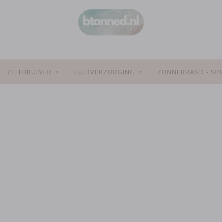
ZELFBRUINER
HUIDVERZORGING
ZONNEBRAND - SP