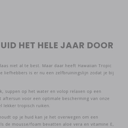
UID HET HELE JAAR DOOR
elaas niet al te best. Maar daar heeft Hawaiian Tropic
iefhebbers is er nu een zelfbruiningslijn zodat je bij
ark, suppen op het water en volop relaxen op een
et aftersun voor een optimale bescherming van onze
 lekker tropisch ruiken.
 houdt op je huid kan je het overwegen om een
 als de mousse/foam bevatten aloë vera en vitamine E,