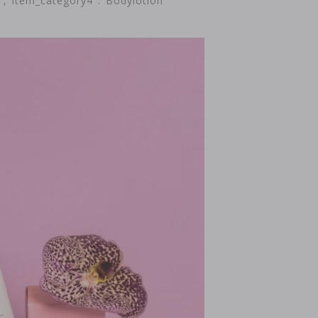
","item_category4":"Bodylotion