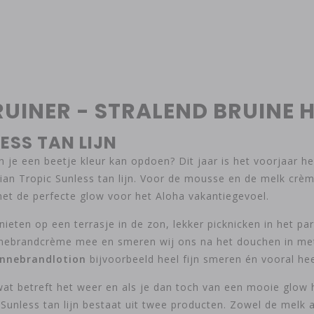
UINER - STRALEND BRUINE H
ESS TAN LIJN
n je een beetje kleur kan opdoen? Dit jaar is het voorjaar h
an Tropic Sunless tan lijn. Voor de mousse en de melk crème l
et de perfecte glow voor het Aloha vakantiegevoel.
enieten op een terrasje in de zon, lekker picknicken in het p
zonnebrandcrème mee en smeren wij ons na het douchen in m
onnebrandlotion
bijvoorbeeld heel fijn smeren én vooral heel
 wat betreft het weer en als je dan toch van een mooie glow
 Sunless tan lijn bestaat uit twee producten. Zowel de melk