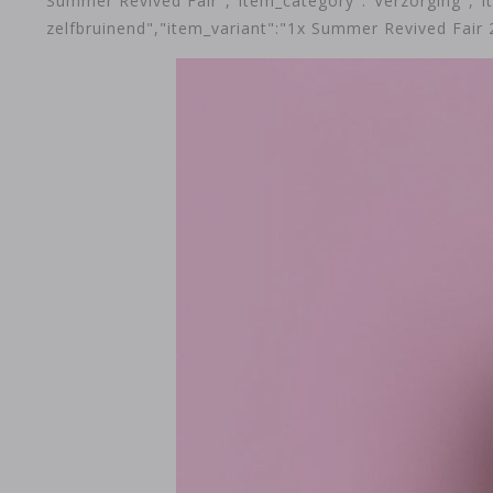
Summer Revived Fair","item_category":"Verzorging","i
zelfbruinend","item_variant":"1x Summer Revived Fair 