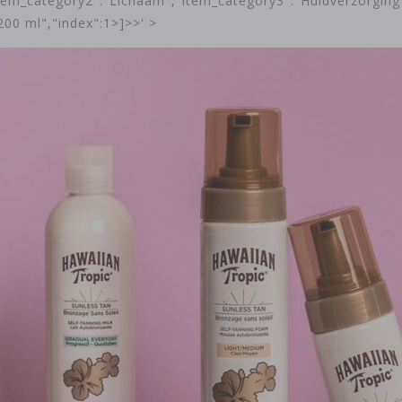
tem_category2":"Lichaam","item_category3":"Huidverzorging
200 ml","index":1>]>>' >