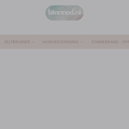
ZELFBRUINER
HUIDVERZORGING
ZONNEBRAND - SP