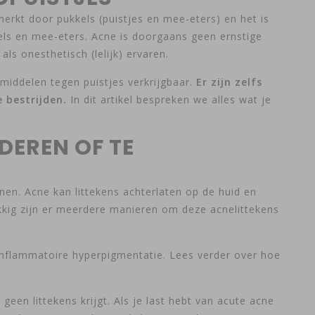
kt door pukkels (puistjes en mee-eters) en het is
els en mee-eters. Acne is doorgaans geen ernstige
ls onesthetisch (lelijk) ervaren.
middelen tegen puistjes verkrijgbaar.
Er zijn zelfs
 bestrijden.
In dit artikel bespreken we alles wat je
DEREN OF TE
nen. Acne kan littekens achterlaten op de huid en
kkig zijn er meerdere manieren om deze acnelittekens
inflammatoire hyperpigmentatie. Lees verder over hoe
een littekens krijgt. Als je last hebt van acute acne