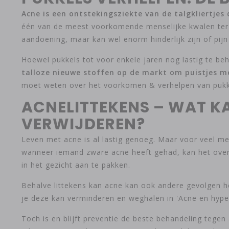
Acne is een ontstekingsziekte van de talgkliertjes 
één van de meest voorkomende menselijke kwalen ter w
aandoening, maar kan wel enorm hinderlijk zijn of pijn
Hoewel pukkels tot voor enkele jaren nog lastig te be
talloze nieuwe stoffen op de markt om puistjes me
moet weten over het voorkomen & verhelpen van pukke
ACNELITTEKENS – WAT KA
VERWIJDEREN?
Leven met acne is al lastig genoeg. Maar voor veel me
wanneer iemand zware acne heeft gehad, kan het overg
in het gezicht aan te pakken.
Behalve littekens kan acne kan ook andere gevolgen h
je deze kan verminderen en weghalen in 'Acne en hype
Toch is en blijft preventie de beste behandeling tegen