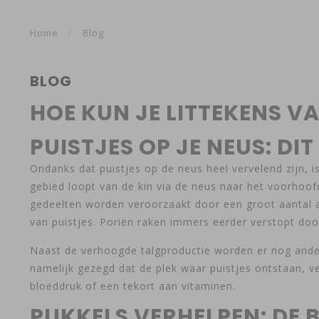
Home
/
Blog
BLOG
HOE KUN JE LITTEKENS V
PUISTJES OP JE NEUS: DI
Ondanks dat puistjes op de neus heel vervelend zijn, i
gebied loopt van de kin via de neus naar het voorhoof
gedeelten worden veroorzaakt door een groot aantal a
van puistjes. Poriën raken immers eerder verstopt door 
Naast de verhoogde talgproductie worden er nog ande
namelijk gezegd dat de plek waar puistjes ontstaan, 
bloeddruk of een tekort aan vitaminen.
PUKKELS VERHELPEN: DE 