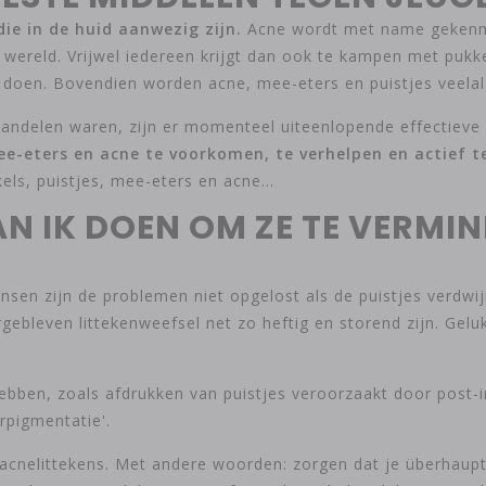
die in de huid aanwezig zijn.
Acne wordt met name gekenmer
ereld. Vrijwel iedereen krijgt dan ook te kampen met pukk
 doen. Bovendien worden acne, mee-eters en puistjes veelal a
handelen waren, zijn er momenteel uiteenlopende effectieve 
e-eters en acne te voorkomen, te verhelpen en actief te
ls, puistjes, mee-eters en acne…
N IK DOEN OM ZE TE VERMIN
nsen zijn de problemen niet opgelost als de puistjes verdwij
ebleven littekenweefsel net zo heftig en storend zijn. Gelu
ebben, zoals afdrukken van puistjes veroorzaakt door post-
rpigmentatie'.
 acnelittekens. Met andere woorden: zorgen dat je überhaupt g