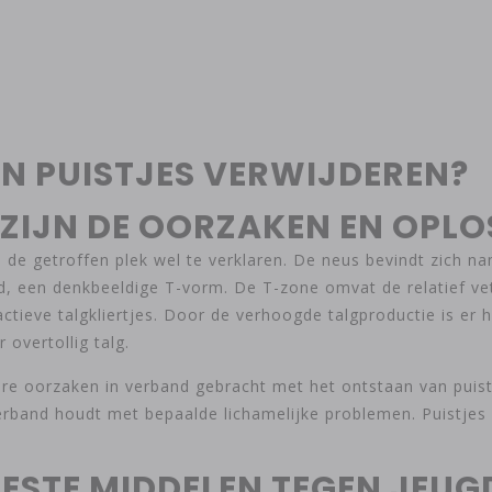
AN PUISTJES VERWIJDEREN?
T ZIJN DE OORZAKEN EN OPL
s de getroffen plek wel te verklaren. De neus bevindt zich n
d, een denkbeeldige T-vorm. De T-zone omvat de relatief vet
ctieve talgkliertjes. Door de verhoogde talgproductie is er
overtollig talg.
re oorzaken in verband gebracht met het ontstaan van puis
verband houdt met bepaalde lichamelijke problemen. Puistj
BESTE MIDDELEN TEGEN JEUG