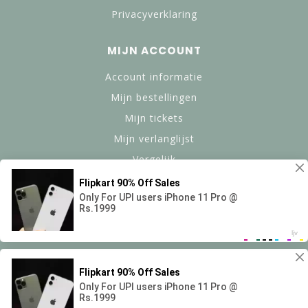
Privacyverklaring
MIJN ACCOUNT
Account informatie
Mijn bestellingen
Mijn tickets
Mijn verlanglijst
Vergelijk
Alle producten
© Copyright 2024 btanned.nl - Powered by Lightspeed -
Theme by Dyvelopment
Saensun B.V.
scores a
9,4
/
10
out of
69
reviews at Google