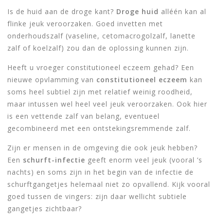
Is de huid aan de droge kant?
Droge huid
alléén kan al
flinke jeuk veroorzaken. Goed invetten met
onderhoudszalf (vaseline, cetomacrogolzalf, lanette
zalf of koelzalf) zou dan de oplossing kunnen zijn.
Heeft u vroeger constitutioneel eczeem gehad? Een
nieuwe opvlamming van
constitutioneel eczeem
kan
soms heel subtiel zijn met relatief weinig roodheid,
maar intussen wel heel veel jeuk veroorzaken. Ook hier
is een vettende zalf van belang, eventueel
gecombineerd met een ontstekingsremmende zalf.
Zijn er mensen in de omgeving die ook jeuk hebben?
Een
schurft-infectie
geeft enorm veel jeuk (vooral ’s
nachts) en soms zijn in het begin van de infectie de
schurftgangetjes helemaal niet zo opvallend. Kijk vooral
goed tussen de vingers: zijn daar wellicht subtiele
gangetjes zichtbaar?