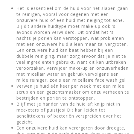
Het is essentieel om de huid voor het slapen gaan
te reinigen, vooral voor degenen met een
onzuivere huid of een huid met neiging tot acne.
Bij dit andere huidtype moet make-up ook 's
avonds worden verwijderd. Dit omdat het 's
nachts je poriën kan verstoppen, wat problemen
met een onzuivere huid alleen maar zal vergroten.
Een onzuivere huid kan baat hebben bij een
dubbele reiniging, maar zorg ervoor dat je niet te
veel ingrediënten gebruikt, want dit kan uitbraken
veroorzaken. Verwijder make-up en onzuiverheden
met micellair water en gebruik vervolgens een
milde reiniger, zoals een micellaire face wash gel.
Verwen je huid één keer per week met een milde
scrub en een gezichtsmasker om onzuiverheden te
bestrijden en poriën te ontstoppen.
Blijf met je handen van de huid af: knijp niet in
mee-eters of puistjes! Dit kan leiden tot
acnelittekens of bacteriën verspreiden over het
gezicht.
Een onzuivere huid kan verergeren door droogte,
dus kom niet in de verleiding om deze stap over te