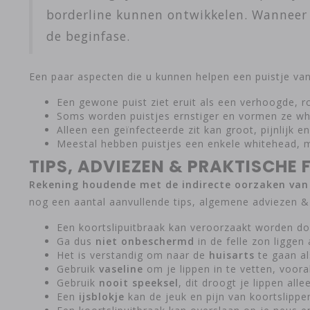
borderline kunnen ontwikkelen. Wanneer ee
de beginfase.
Een paar aspecten die u kunnen helpen een puistje van 
Een gewone puist ziet eruit als een verhoogde, rod
Soms worden puistjes ernstiger en vormen ze whi
Alleen een geïnfecteerde zit kan groot, pijnlijk en
Meestal hebben puistjes een enkele whitehead,
TIPS, ADVIEZEN & PRAKTISCHE 
Rekening houdende met de indirecte oorzaken van e
nog een aantal aanvullende tips, algemene adviezen & t
Een koortslipuitbraak kan veroorzaakt worden d
Ga dus
niet onbeschermd
in de felle zon liggen 
Het is verstandig om naar de
huisarts
te gaan al
Gebruik
vaseline
om je lippen in te vetten, voor
Gebruik
nooit speeksel
, dit droogt je lippen all
Een
ijsblokje
kan de jeuk en pijn van koortslippe