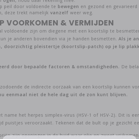
en
ogen
, houd daar rekening mee.
 peil door voldoende te
bewegen
en gezond en gevarieerd
en, deze trekt namelijk
vanzelf
weer weg.
IP VOORKOMEN & VERMIJDEN
al voldoende zijn om diegene met een koortslip te besmette
un je anderen bovendien via je handen besmetten.
Als je a
, doorzichtig pleistertje (koortslip-patch) op je lip plak
veerd door bepaalde factoren & omstandigheden.
De belan
en zodoende de indirecte oorzaak van een koortslip kunnen v
nu eenmaal niet de hele dag uit de zon kunt blijven.
t name het herpes simplex-virus (HSV-1 of HSV-2). Dit is ee
 puistjes veroorzaakt. Tekenen dat de bult op je gezicht een
Poriën zijn openingen in de huid waar olie en zweet vrijkome