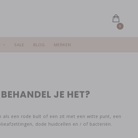
0
F
SALE
BLOG
MERKEN
 BEHANDEL JE HET?
n als een rode bult of een zit met een witte punt, een
ieafzettingen, dode huidcellen en / of bacteriën.