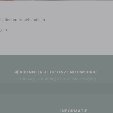
cheiden en te behandelen
ngen
ABONNEER JE OP ONZE NIEUWSBRIEF
En ontvang 10% korting op je eerste bestelling
INFORMATIE