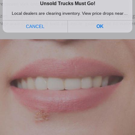
erheven vlek ontstaat.
ziet. Een gebied net onder de huid kan bijvoorbeeld gevoelig 
 enige waarschuwing. Je kunt een nacht gaan slapen en wakk