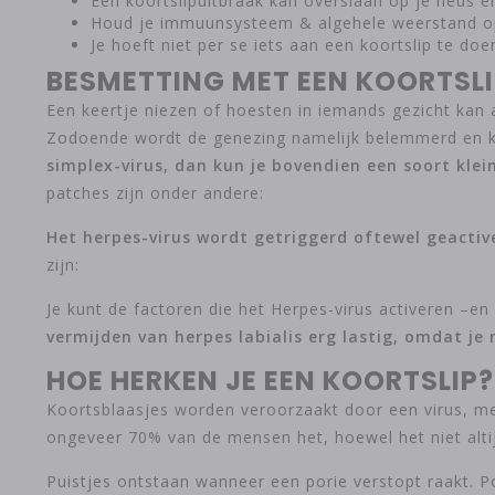
Een koortslipuitbraak kan overslaan op je neus 
Houd je immuunsysteem & algehele weerstand op
Je hoeft niet per se iets aan een koortslip te do
BESMETTING MET EEN KOORTSL
Een keertje niezen of hoesten in iemands gezicht kan 
Zodoende wordt de genezing namelijk belemmerd en k
simplex-virus, dan kun je bovendien een soort klein
patches zijn onder andere:
Het herpes-virus wordt getriggerd oftewel geacti
zijn:
Je kunt de factoren die het Herpes-virus activeren –
vermijden van herpes labialis erg lastig, omdat je 
HOE HERKEN JE EEN KOORTSLIP?
Koortsblaasjes worden veroorzaakt door een virus, me
ongeveer 70% van de mensen het, hoewel het niet altijd
Puistjes ontstaan ​​wanneer een porie verstopt raakt. 