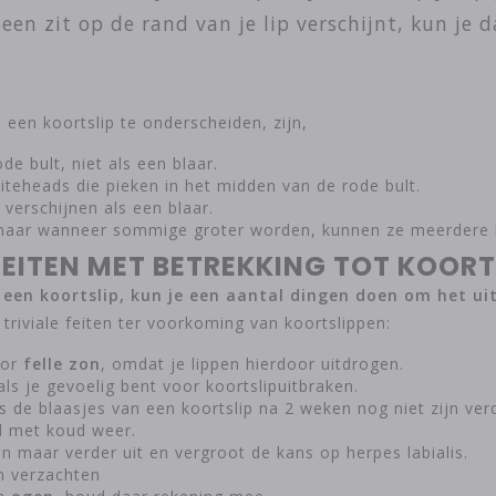
n zit op de rand van je lip verschijnt, kun je d
een koortslip te onderscheiden, zijn,
e bult, niet als een blaar.
teheads die pieken in het midden van de rode bult.
 verschijnen als een blaar.
 maar wanneer sommige groter worden, kunnen ze meerdere 
FEITEN MET BETREKKING TOT KOORT
en koortslip, kun je een aantal dingen doen om het uit
riviale feiten ter voorkoming van koortslippen:
oor
felle zon
, omdat je lippen hierdoor uitdrogen.
als je gevoelig bent voor koortslipuitbraken.
s de blaasjes van een koortslip na 2 weken nog niet zijn ve
al met koud weer.
een maar verder uit en vergroot de kans op herpes labialis.
n verzachten