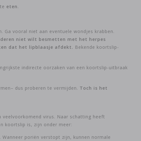
 te
eten
.
n. Ga vooral niet aan eventuele wondjes krabben.
nderen niet wilt besmetten met het herpes
ken dat het lipblaasje afdekt.
Bekende koortslip-
grijkste indirecte oorzaken van een koortslip-uitbraak
ormen– dus proberen te vermijden.
Toch is het
n veelvoorkomend virus. Naar schatting heeft
 koortslip is, zijn onder meer:
n. Wanneer poriën verstopt zijn, kunnen normale