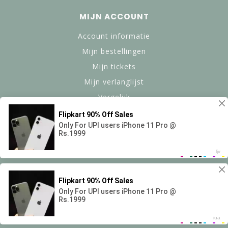
MIJN ACCOUNT
Account informatie
Mijn bestellingen
Mijn tickets
Mijn verlanglijst
Vergelijk
Alle producten
© Copyright 2024 btanned.nl - Powered by Lightspeed -
Theme by Dyvelopment
Saensun B.V.
scores a
9,4
/
10
out of
69
reviews at Google