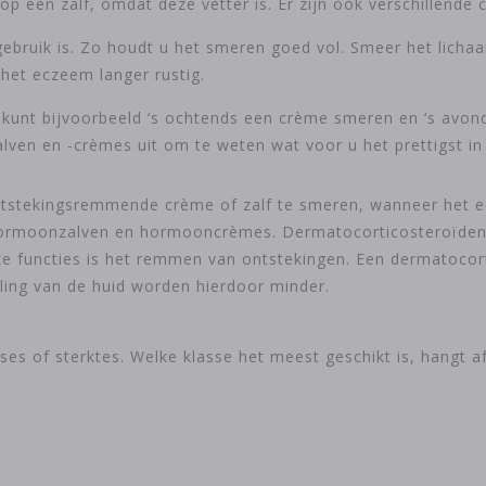
p een zalf, omdat deze vetter is. Er zijn ook verschillende 
 gebruik is. Zo houdt u het smeren goed vol. Smeer het lichaa
 het eczeem langer rustig.
unt bijvoorbeeld ‘s ochtends een crème smeren en ‘s avonds 
lven en -crèmes uit om te weten wat voor u het prettigst in 
tstekingsremmende crème of zalf te smeren, wanneer het ecz
moonzalven en hormooncrèmes. Dermatocorticosteroïden zij
eze functies is het remmen van ontstekingen. Een dermatocor
ing van de huid worden hierdoor minder.
es of sterktes. Welke klasse het meest geschikt is, hangt af