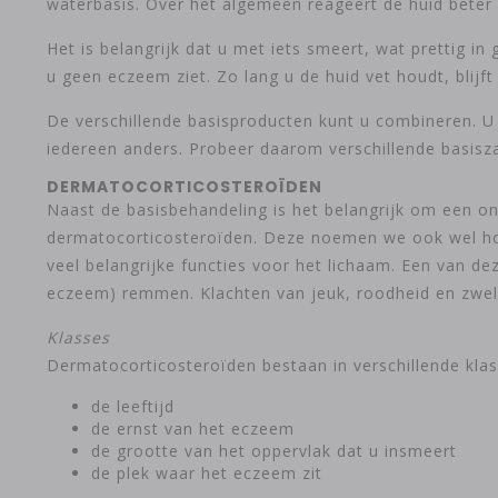
waterbasis. Over het algemeen reageert de huid beter o
Het is belangrijk dat u met iets smeert, wat prettig in
u geen eczeem ziet. Zo lang u de huid vet houdt, blijft
De verschillende basisproducten kunt u combineren. U k
iedereen anders. Probeer daarom verschillende basisza
DERMATOCORTICOSTEROÏDEN
Naast de basisbehandeling is het belangrijk om een on
dermatocorticosteroïden. Deze noemen we ook wel hor
veel belangrijke functies voor het lichaam. Een van d
eczeem) remmen. Klachten van jeuk, roodheid en zwell
Klasses
Dermatocorticosteroïden bestaan in verschillende klass
de leeftijd
de ernst van het eczeem
de grootte van het oppervlak dat u insmeert
de plek waar het eczeem zit