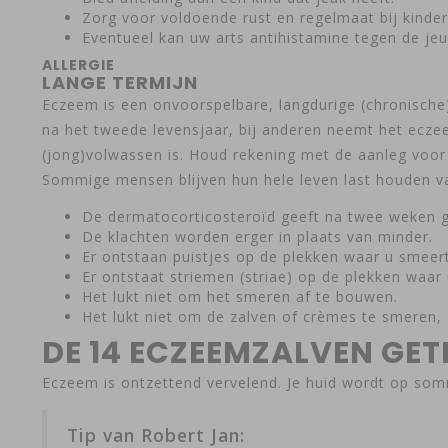
Zorg voor voldoende rust en regelmaat bij kinder
Eventueel kan uw arts antihistamine tegen de jeu
ALLERGIE
LANGE TERMIJN
Eczeem is een onvoorspelbare, langdurige (chronische)
na het tweede levensjaar, bij anderen neemt het eczee
(jong)volwassen is. Houd rekening met de aanleg voor 
Sommige mensen blijven hun hele leven last houden 
De dermatocorticosteroïd geeft na twee weken 
De klachten worden erger in plaats van minder.
Er ontstaan puistjes op de plekken waar u smeert
Er ontstaat striemen (striae) op de plekken waar
Het lukt niet om het smeren af te bouwen.
Het lukt niet om de zalven of crèmes te smeren,
DE 14 ECZEEMZALVEN GETE
Eczeem is ontzettend vervelend. Je huid wordt op som
Tip van Robert Jan: