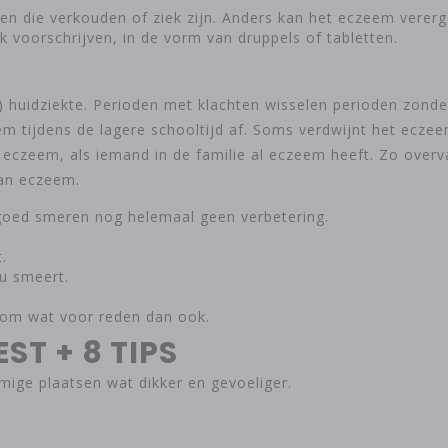
en die verkouden of ziek zijn. Anders kan het eczeem vererg
k voorschrijven, in de vorm van druppels of tabletten.
 huidziekte. Perioden met klachten wisselen perioden zonder
m tijdens de lagere schooltijd af. Soms verdwijnt het eczee
eczeem, als iemand in de familie al eczeem heeft. Zo overva
van eczeem.
goed smeren nog helemaal geen verbetering.
.
 u smeert.
 om wat voor reden dan ook.
ST + 8 TIPS
mige plaatsen wat dikker en gevoeliger.