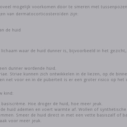
n zoveel mogelijk voorkomen door te smeren met tussenpozen 
gen van dermatocorticosteroïden zijn:
an de huid
t lichaam waar de huid dunner is, bijvoorbeeld in het gezich
d een dunner wordende huid.
triae. Striae kunnen zich ontwikkelen in de liezen, op de bin
n net voor en in de puberteit is er een groter risico op het 
w kind:
f basiscrème. Hoe droger de huid, hoe meer jeuk.
t de huid ademen en voert warmte af. Wollen of synthetische
men. Smeer de huid direct in met een vette basiszalf of b
aak voor meer jeuk.