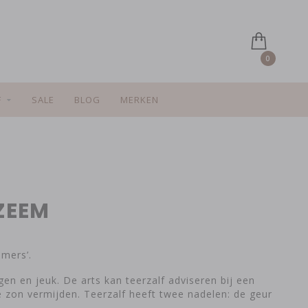
0
F
SALE
BLOG
MERKEN
ZEEM
mers’.
n en jeuk. De arts kan teerzalf adviseren bij een
e zon vermijden. Teerzalf heeft twee nadelen: de geur