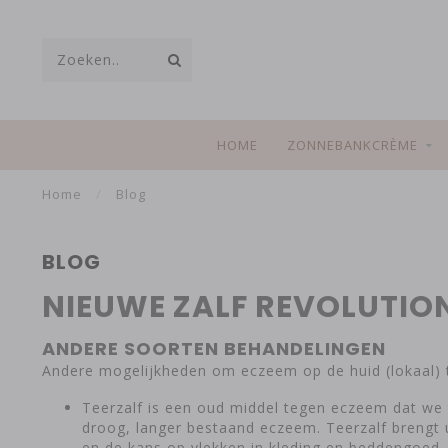
HOME
ZONNEBANKCRÈME
Home
/
Blog
BLOG
NIEUWE ZALF REVOLUTIO
ANDERE SOORTEN BEHANDELINGEN
Andere mogelijkheden om eczeem op de huid (lokaal) t
Teerzalf is een oud middel tegen eczeem dat we t
droog, langer bestaand eczeem. Teerzalf brengt u
en de kans op vlekken in kleding en beddengoed.