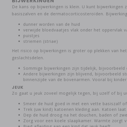
BIJWERKINGEN
De kans op bijwerkingen is klein. U kunt bijwerkinge
basiszalven en de dermatocorticosteroïden. Bijwerkin
dunner worden van de huid
verwijde bloedvaatjes vlak onder het oppervlak v
puistjes
striemen (striae)
Het risico op bijwerkingen is groter op plekken van he
geslachtsdelen.
Sommige bijwerkingen zijn tijdelijk, bijvoorbeel
Andere bijwerkingen zijn blijvend, bijvoorbeeld s
binnenzijde van de bovenarmen. Vooral bij kindere
JEUK
Zo gaat u jeuk zoveel mogelijk tegen, bij uzelf of bij u
Smeer de huid goed in met een vette basiszalf o
Trek (uw kind) katoenen kleding aan. Katoen laa
Dep de huid droog na het douchen, baden of zwem
Zorg voor een koele slaapkamer. Warmte zorgt v
Bied afleiding aan een kind dat jeuk heeft.