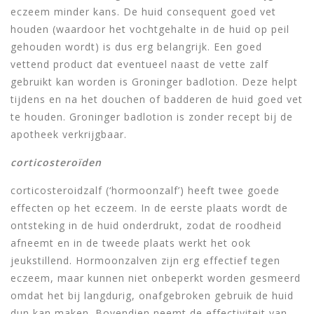
eczeem minder kans. De huid consequent goed vet
houden (waardoor het vochtgehalte in de huid op peil
gehouden wordt) is dus erg belangrijk. Een goed
vettend product dat eventueel naast de vette zalf
gebruikt kan worden is Groninger badlotion. Deze helpt
tijdens en na het douchen of badderen de huid goed vet
te houden. Groninger badlotion is zonder recept bij de
apotheek verkrijgbaar.
corticosteroïden
corticosteroidzalf (‘hormoonzalf’) heeft twee goede
effecten op het eczeem. In de eerste plaats wordt de
ontsteking in de huid onderdrukt, zodat de roodheid
afneemt en in de tweede plaats werkt het ook
jeukstillend. Hormoonzalven zijn erg effectief tegen
eczeem, maar kunnen niet onbeperkt worden gesmeerd
omdat het bij langdurig, onafgebroken gebruik de huid
dun kan maken. Bovendien neemt de effectiviteit van