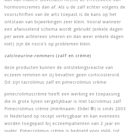
hormooncremes dan af. Als u de zalf echter volgens de
voorschriften van de arts toepast is de kans op het
ontstaan van bijwerkingen zeer klein. Vooral wanneer
een afwisselend schema wordt gebruikt (enkele dagen
per week achtereen smeren en dan weer enkele dagen
niet) zijn de risico’s op problemen klein.
calcineurine-remmers
(zalf en crème)
deze producten kunnen de ontstekingsreactie van
eczeem remmen en zij bevatten geen corticosteroïd.
Dit zijn tacrolimus zalf en pimecrolimus crème:
pimecrolimuscrème heeft een werking en toepassing
die in grote lijnen vergelijkbaar is met tacrolimus zalf.
Pimecrolimus crème (merknaam: Elidel ®) is sinds 2003
in Nederland op recept verkrijgbaar en kan eveneens
worden toegepast bij eczeempatienten van 2 jaar en
ouder. Pimecrolimus crème is bedoeld voor mild- tot