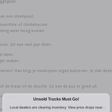
eggegaan.
van een steenpuist.
loxacilline of clindamycine.
steking weer terug komen.
ces. Dit kan veel pijn doen.
t laten.
rger maken.
eriën? Dan krijg je medicijnen tegen bacteriën. Je slikt deze
it de kraan of de douche. Zo kan de pus er goed uit.
eer uitkomt.
enicilline-antibiotica werken tegen infecties met bacteriën.