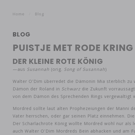
Home
/
Blog
BLOG
PUISTJE MET RODE KRING
DER KLEINE ROTE KÖNIG
—aus
Susannah
(orig.
Song of Susannah
)
Walter O'Dim überredet die Dämonin Mia sterblich zu
Dämon der Roland in
Schwarz
die Zukunft vorraussagt
von dem Dämon des Sprechenden Rings vergewaltigt wi
Mordred sollte laut alten Prophezeiungen der Manni d
Vater herrschen, oder gar seinen Platz einnehmen. Die
Der Scharlachrote König wollte Mordred wohl nur als 
auch Walter O'Dim Mordreds Bein abhacken und am Fuß