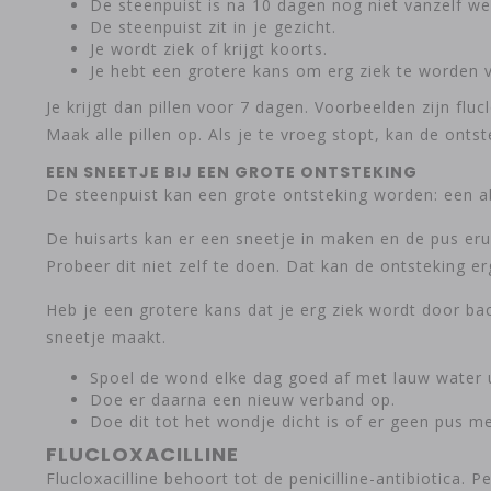
De steenpuist is na 10 dagen nog niet vanzelf w
De steenpuist zit in je gezicht.
Je wordt ziek of krijgt koorts.
Je hebt een grotere kans om erg ziek te worden 
Je krijgt dan pillen voor 7 dagen. Voorbeelden zijn fluc
Maak alle pillen op. Als je te vroeg stopt, kan de ont
EEN SNEETJE BIJ EEN GROTE ONTSTEKING
De steenpuist kan een grote ontsteking worden: een ab
De huisarts kan er een sneetje in maken en de pus erui
Probeer dit niet zelf te doen. Dat kan de ontsteking e
Heb je een grotere kans dat je erg ziek wordt door bact
sneetje maakt.
Spoel de wond elke dag goed af met lauw water u
Doe er daarna een nieuw verband op.
Doe dit tot het wondje dicht is of er geen pus m
FLUCLOXACILLINE
Flucloxacilline behoort tot de penicilline-antibiotica. P