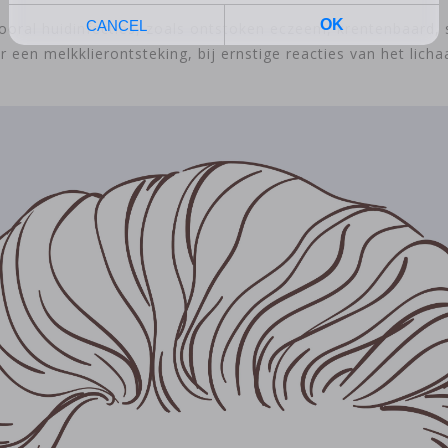
, vooral huidinfecties, zoals ontstoken eczeem, krentenbaar
en melkklierontsteking, bij ernstige reacties van het lichaa