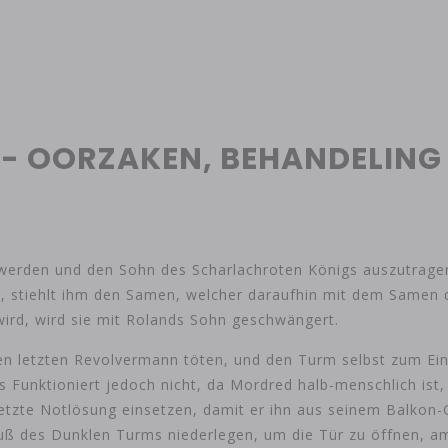
 - OORZAKEN, BEHANDELING 
 werden und den Sohn des Scharlachroten Königs auszutrag
, stiehlt ihm den Samen, welcher daraufhin mit dem Samen 
rd, wird sie mit Rolands Sohn geschwängert.
en letzten Revolvermann töten, und den Turm selbst zum Ein
s Funktioniert jedoch nicht, da Mordred halb-menschlich is
letzte Notlösung einsetzen, damit er ihn aus seinem Balkon
 des Dunklen Turms niederlegen, um die Tür zu öffnen, am