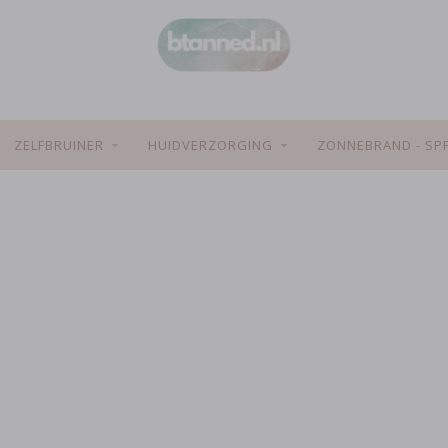
ZELFBRUINER
HUIDVERZORGING
ZONNEBRAND - SP