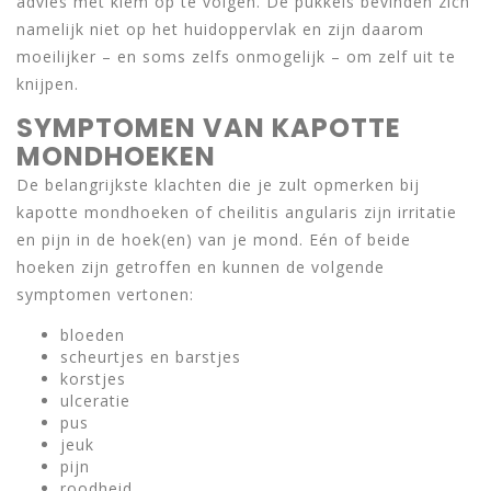
advies met klem op te volgen. De pukkels bevinden zich
namelijk niet op het huidoppervlak en zijn daarom
moeilijker – en soms zelfs onmogelijk – om zelf uit te
knijpen.
SYMPTOMEN VAN KAPOTTE
MONDHOEKEN
De belangrijkste klachten die je zult opmerken bij
kapotte mondhoeken of cheilitis angularis zijn irritatie
en pijn in de hoek(en) van je mond. Eén of beide
hoeken zijn getroffen en kunnen de volgende
symptomen vertonen:
bloeden
scheurtjes en barstjes
korstjes
ulceratie
pus
jeuk
pijn
roodheid