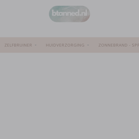
ZELFBRUINER
HUIDVERZORGING
ZONNEBRAND - SP