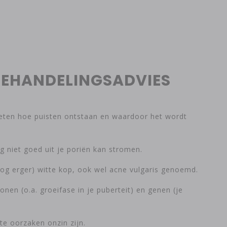
 BEHANDELINGSADVIES
weten hoe puisten ontstaan en waardoor het wordt
g niet goed uit je poriën kan stromen.
nog erger) witte kop, ook wel acne vulgaris genoemd.
en (o.a. groeifase in je puberteit) en genen (je
te oorzaken onzin zijn.