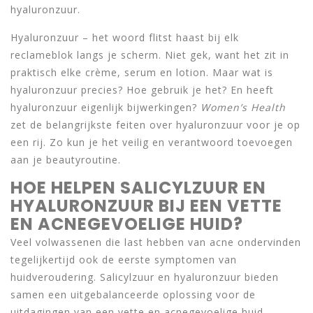
hyaluronzuur.
Hyaluronzuur – het woord flitst haast bij elk
reclameblok langs je scherm. Niet gek, want het zit in
praktisch elke crème, serum en lotion. Maar wat is
hyaluronzuur precies? Hoe gebruik je het? En heeft
hyaluronzuur eigenlijk bijwerkingen?
Women’s Health
zet de belangrijkste feiten over hyaluronzuur voor je op
een rij. Zo kun je het veilig en verantwoord toevoegen
aan je beautyroutine.
HOE HELPEN SALICYLZUUR EN
HYALURONZUUR BIJ EEN VETTE
EN ACNEGEVOELIGE HUID?
Veel volwassenen die last hebben van acne ondervinden
tegelijkertijd ook de eerste symptomen van
huidveroudering. Salicylzuur en hyaluronzuur bieden
samen een uitgebalanceerde oplossing voor de
uitdagingen van een vette en acnegevoelige huid .