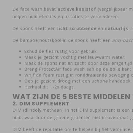
De face wash bevat
actieve koolstof
(vergelijkbaar me
helpen huidinfecties en irritaties te verminderen.
De spons heeft een
licht scrubbende
en
natuurlijk-
De bamboe houtskool in de spons heeft een
anti-bact
Schud de fles rustig voor gebruik.
Maak je gezicht vochtig met lauwwarm water.
Maak de spons nat en zacht door deze enige tij
Breng ProtectAir face wash aan op de bolle kant
Wrijf de foam rustig in ronddraaiende beweging o
Dep je gezicht droog met een
schone
handdoek.
Herhaal dit 1-2x daags.
WAT ZIJN DE 5 BESTE MIDDELEN
2. DIM SUPPLEMENT
DIM (diindolylmethaan) in het DIM supplement is een s
huid, waardoor de groene groenten niet in overmaat
DIM heeft de reputatie om te helpen bij het verminde