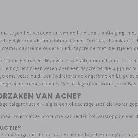
e tegen het verouderen van de huid zoals anti-aging, met 
tegelijkertijd als foundation dienen. Ook daar heb ik artike
l crème, dagcrème oudere huid, dagcrème met kleurtje en g
ts kunt gebruiken. Ik adviseer wel altijd om dit tijdelijk te
Wil je nog iets meer weten over een dagcrème die bij jouw h
gcrème vette huid, een hydraterende dagcrème en bij puistj
Beste gezichtscrème mannen. Welke dagcrème wordt jouw Be
OORZAKEN VAN ACNE?
ge talgproductie. Talg is een olieachtige stof die wordt gep
maar overmatige productie kan leiden tot verstopping van de
UCTIE?
randeringen in de hormonen die de talgklieren reguleren, z