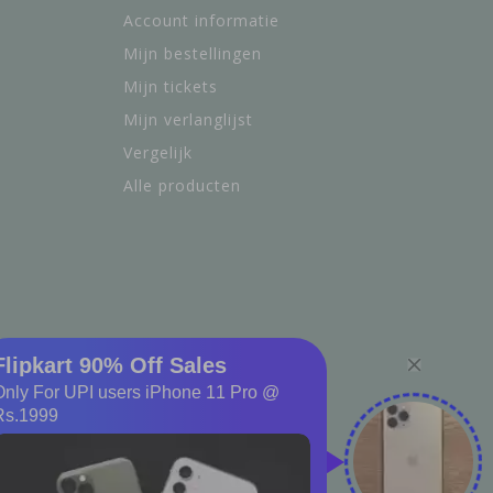
Account informatie
Mijn bestellingen
Mijn tickets
Mijn verlanglijst
Vergelijk
Alle producten