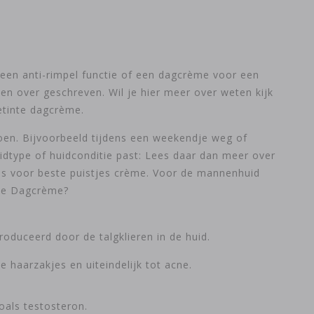
een anti-rimpel functie of een dagcrème voor een
len over geschreven. Wil je hier meer over weten kijk
etinte dagcrème.
 doen. Bijvoorbeeld tijdens een weekendje weg of
uidtype of huidconditie past: Lees daar dan meer over
es voor beste puistjes crème. Voor de mannenhuid
ste Dagcrème?
roduceerd door de talgklieren in de huid.
 haarzakjes en uiteindelijk tot acne.
oals testosteron.