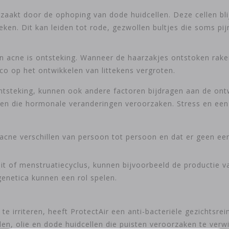
aakt door de ophoping van dode huidcellen. Deze cellen bli
n. Dit kan leiden tot rode, gezwollen bultjes die soms pijnl
van acne is ontsteking. Wanneer de haarzakjes ontstoken ra
ico op het ontwikkelen van littekens vergroten.
tsteking, kunnen ook andere factoren bijdragen aan de ontw
jnen die hormonale veranderingen veroorzaken. Stress en ee
 acne verschillen van persoon tot persoon en dat er geen ee
t of menstruatiecyclus, kunnen bijvoorbeeld de productie van
enetica kunnen een rol spelen.
te irriteren, heeft ProtectAir een anti-bacteriële gezichtsre
en, olie en dode huidcellen die puisten veroorzaken te verwi