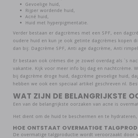
Gevoelige huid,
Rijper wordende huid,
Acné huid,
Huid met hyperpigmentatie.
Verder bestaan er dagcrèmes met een SPF, een dagcrèm
oudere huid en kun je ook getinte dagcrèmes kopen die 
dan bij: Dagcrème SPF, Anti age dagcrème, Anti rimpe
Er bestaan ook crèmes die je zowel overdag als `s nach
vakantie. Kijk voor meer info bij dag en nachtcrème. 
bij dagcrème droge huid, dagcrème gevoelige huid, da
hebben we ook een speciaal artikel geschreven nl. 
WAT ZIJN DE BELANGRIJKSTE 
Een van de belangrijkste oorzaken van acne is overmati
Het dient om de huid te beschermen en te hydrateren, 
HOE ONTSTAAT OVERMATIGE TALGPROD
De overmatige talgproductie wordt veroorzaakt door ve