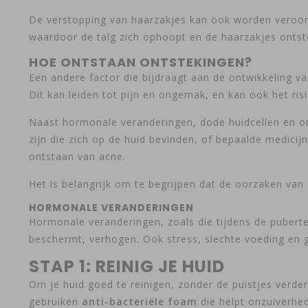
De verstopping van haarzakjes kan ook worden veroorz
waardoor de talg zich ophoopt en de haarzakjes ontsteke
HOE ONTSTAAN ONTSTEKINGEN?
Een andere factor die bijdraagt aan de ontwikkeling 
Dit kan leiden tot pijn en ongemak, en kan ook het ris
Naast hormonale veranderingen, dode huidcellen en on
zijn die zich op de huid bevinden, of bepaalde medici
ontstaan van acne.
Het is belangrijk om te begrijpen dat de oorzaken van
HORMONALE VERANDERINGEN
Hormonale veranderingen, zoals die tijdens de pubertei
beschermt, verhogen. Ook stress, slechte voeding en g
STAP 1: REINIG JE HUID
Om je huid goed te reinigen, zonder de puistjes verder 
gebruiken
anti-bacteriële foam
die helpt onzuiverhed