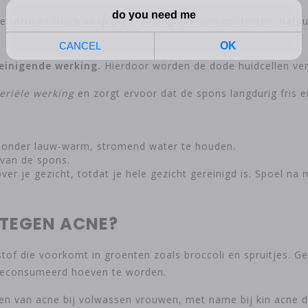
t African Black soap [1] ), belangrijke anti-oxidanten, natuur
reinigende werking.
Hierdoor worden de dode huidcellen ver
eriële werking
en zorgt ervoor dat de spons langdurig fris en
d onder lauw-warm, stromend water te houden.
 van de spons.
ver je gezicht, totdat je hele gezicht gereinigd is. Spoel n
 TEGEN ACNE?
tof die voorkomt in groenten zoals broccoli en spruitjes. G
 geconsumeerd hoeven te worden.
ren van acne bij volwassen vrouwen, met name bij kin acne 