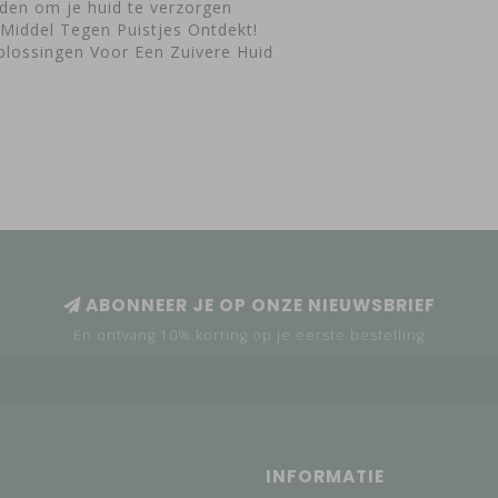
oden om je huid te verzorgen
Middel Tegen Puistjes Ontdekt!
plossingen Voor Een Zuivere Huid
ABONNEER JE OP ONZE NIEUWSBRIEF
En ontvang 10% korting op je eerste bestelling
INFORMATIE