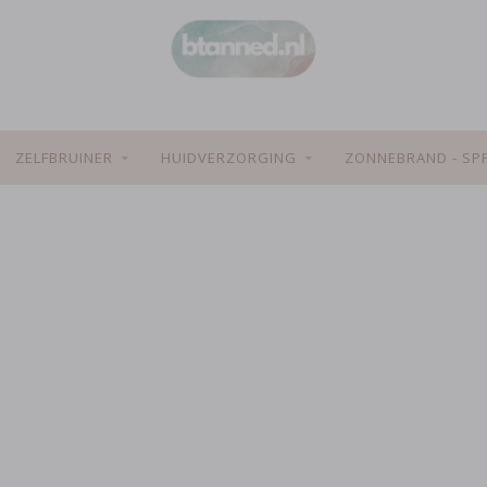
ZELFBRUINER
HUIDVERZORGING
ZONNEBRAND - SP