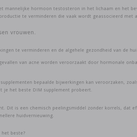
t mannelijke hormoon testosteron in het lichaam en het be
productie te verminderen die vaak wordt geassocieerd met 
sen vrouwen.
ngen te verminderen en de algehele gezondheid van de huid
 gevallen van acne worden veroorzaakt door hormonale onbala
supplementen bepaalde bijwerkingen kan veroorzaken, zoals 
t je het beste DIM supplement probeert.
ant. Dit is een chemisch peelingsmiddel zonder korrels, dat e
nellere huidvernieuwing.
t het beste?