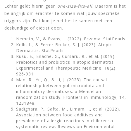
Echter geldt hierin geen
one-size-fits-all
. Daarom is het
belangrijk om erachter te komen wat jouw specifieke
triggers zijn. Dat kun je het beste samen met een
deskundige of diëtist doen.
Nemeth, V., & Evans, J. (2022). Eczema. StatPearls.
Kolb, L., & Ferrer-Bruker, S. J. (2023). Atopic
Dermatitis. StatPearls.
Rusu, E., Enache, G., Cursaru, R., et al. (2019).
Prebiotics and probiotics in atopic dermatitis.
Experimental and Therapeutic Medicine, 18(2),
926-931.
Mao, R., Yu, Q., & Li, J. (2023). The causal
relationship between gut microbiota and
inflammatory dermatoses: a Mendelian
randomization study. Frontiers in Immunology, 14,
1231848.
Sadighara, P., Safta, M., Limam, I., et al. (2022).
Association between food additives and
prevalence of allergic reactions in children: a
systematic review. Reviews on Environmental