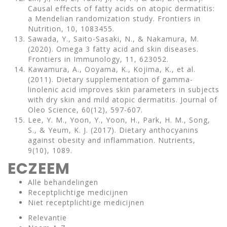
Causal effects of fatty acids on atopic dermatitis:
a Mendelian randomization study. Frontiers in
Nutrition, 10, 1083455.
Sawada, Y., Saito-Sasaki, N., & Nakamura, M.
(2020). Omega 3 fatty acid and skin diseases.
Frontiers in Immunology, 11, 623052.
Kawamura, A., Ooyama, K., Kojima, K., et al.
(2011). Dietary supplementation of gamma-
linolenic acid improves skin parameters in subjects
with dry skin and mild atopic dermatitis. Journal of
Oleo Science, 60(12), 597-607.
Lee, Y. M., Yoon, Y., Yoon, H., Park, H. M., Song,
S., & Yeum, K. J. (2017). Dietary anthocyanins
against obesity and inflammation. Nutrients,
9(10), 1089.
ECZEEM
Alle behandelingen
Receptplichtige medicijnen
Niet receptplichtige medicijnen
Relevantie