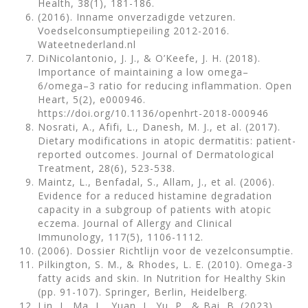
Health, 38(1), 181-186.
(2016). Inname onverzadigde vetzuren.
Voedselconsumptiepeiling 2012-2016.
Wateetnederland.nl
DiNicolantonio, J. J., & O’Keefe, J. H. (2018).
Importance of maintaining a low omega–
6/omega–3 ratio for reducing inflammation. Open
Heart, 5(2), e000946.
https://doi.org/10.1136/openhrt-2018-000946
Nosrati, A., Afifi, L., Danesh, M. J., et al. (2017).
Dietary modifications in atopic dermatitis: patient-
reported outcomes. Journal of Dermatological
Treatment, 28(6), 523-538.
Maintz, L., Benfadal, S., Allam, J., et al. (2006).
Evidence for a reduced histamine degradation
capacity in a subgroup of patients with atopic
eczema. Journal of Allergy and Clinical
Immunology, 117(5), 1106-1112.
(2006). Dossier Richtlijn voor de vezelconsumptie.
Pilkington, S. M., & Rhodes, L. E. (2010). Omega-3
fatty acids and skin. In Nutrition for Healthy Skin
(pp. 91-107). Springer, Berlin, Heidelberg.
Lin, J., Ma, L., Yuan, J., Yu, P., & Bai, B. (2023).