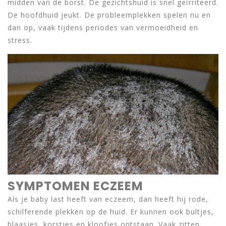
midden van de borst. De gezichtshuid is snel geïrriteerd.
De hoofdhuid jeukt. De probleemplekken spelen nu en
dan op, vaak tijdens periodes van vermoeidheid en
stress.
SYMPTOMEN ECZEEM
Als je baby last heeft van eczeem, dan heeft hij rode,
schilferende plekken op de huid. Er kunnen ook bultjes,
blaasjes, korstjes en kloofjes ontstaan. Vaak zitten