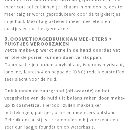
meer cortisol er binnen je lichaam in omloop is, des te
meer talg er wordt geproduceerd door de talgkliertjes
in je huid. Meer talg betekent meer mee-eters en
puistjes en dus hevigere acne.
3. COSMETICAGEBRUIK KAN MEE-ETERS +
PUISTJES VEROORZAKEN
Vette make-up werkt acne in de hand doordat vet
en olie de poriën kunnen doen verstoppen.
Daarnaast zijn natriumlaurylsulfaat, isopropylmyristaat,
lanoline, laureth-4 en bepaalde (D&C) rode kleurstoffen
zeer slecht voor de huid.
Ook kunnen de zuurgraad (pH-waarde) en het
vetgehalte van de huid uit balans raken door make-
up & cosmetica.
Hierdoor zullen makkelijker
ontstekingen, puistjes, acne en mee-eters ontstaan.
Gebruik om puistjes te camoufleren bij voorkeur een
zeer dun laagje foundation op waterbasis.