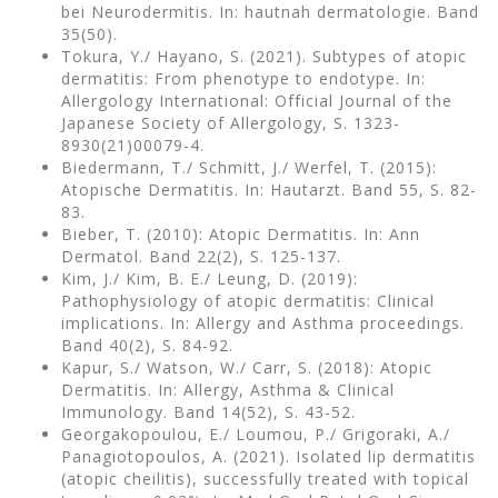
bei Neurodermitis. In: hautnah dermatologie. Band
35(50).
Tokura, Y./ Hayano, S. (2021). Subtypes of atopic
dermatitis: From phenotype to endotype. In:
Allergology International: Official Journal of the
Japanese Society of Allergology, S. 1323-
8930(21)00079-4.
Biedermann, T./ Schmitt, J./ Werfel, T. (2015):
Atopische Dermatitis. In: Hautarzt. Band 55, S. 82-
83.
Bieber, T. (2010): Atopic Dermatitis. In: Ann
Dermatol. Band 22(2), S. 125-137.
Kim, J./ Kim, B. E./ Leung, D. (2019):
Pathophysiology of atopic dermatitis: Clinical
implications. In: Allergy and Asthma proceedings.
Band 40(2), S. 84-92.
Kapur, S./ Watson, W./ Carr, S. (2018): Atopic
Dermatitis. In: Allergy, Asthma & Clinical
Immunology. Band 14(52), S. 43-52.
Georgakopoulou, E./ Loumou, P./ Grigoraki, A./
Panagiotopoulos, A. (2021). Isolated lip dermatitis
(atopic cheilitis), successfully treated with topical