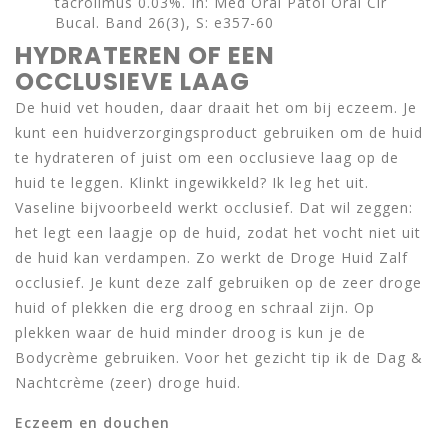
tacrolimus 0.03%. In: Med Oral Patol Oral Cir
Bucal. Band 26(3), S: e357-60
HYDRATEREN OF EEN
OCCLUSIEVE LAAG
De huid vet houden, daar draait het om bij eczeem. Je
kunt een huidverzorgingsproduct gebruiken om de huid
te hydrateren of juist om een occlusieve laag op de
huid te leggen. Klinkt ingewikkeld? Ik leg het uit.
Vaseline bijvoorbeeld werkt occlusief. Dat wil zeggen:
het legt een laagje op de huid, zodat het vocht niet uit
de huid kan verdampen. Zo werkt de Droge Huid Zalf
occlusief. Je kunt deze zalf gebruiken op de zeer droge
huid of plekken die erg droog en schraal zijn. Op
plekken waar de huid minder droog is kun je de
Bodycrème gebruiken. Voor het gezicht tip ik de Dag &
Nachtcrème (zeer) droge huid.
Eczeem en douchen