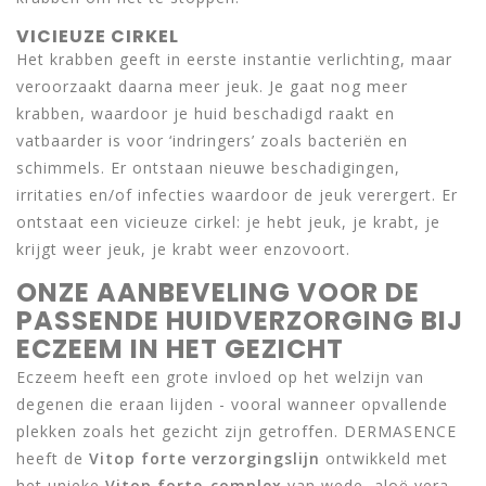
VICIEUZE CIRKEL
Het krabben geeft in eerste instantie verlichting, maar
veroorzaakt daarna meer jeuk. Je gaat nog meer
krabben, waardoor je huid beschadigd raakt en
vatbaarder is voor ‘indringers’ zoals bacteriën en
schimmels. Er ontstaan nieuwe beschadigingen,
irritaties en/of infecties waardoor de jeuk verergert. Er
ontstaat een vicieuze cirkel: je hebt jeuk, je krabt, je
krijgt weer jeuk, je krabt weer enzovoort.
ONZE AANBEVELING VOOR DE
PASSENDE HUIDVERZORGING BIJ
ECZEEM IN HET GEZICHT
Eczeem heeft een grote invloed op het welzijn van
degenen die eraan lijden - vooral wanneer opvallende
plekken zoals het gezicht zijn getroffen. DERMASENCE
heeft de
Vitop forte verzorgingslijn
ontwikkeld met
het unieke
Vitop forte-complex
van wede, aloë vera