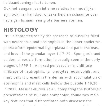
huidaandoening niet te tonen.
Ook het aangaan van intieme relaties kan moeilijker
zijn: ook hier kan door onzekerheid en schaamte over
het eigen lichaam een grote barrière vormen.
HISTOLOGY
PPP is characterized by the presence of pustules filled
with neutrophils and eosinophils in the upper epidermis,
psoriasiform epidermal hyperplasia and parakeratosis,
and loss of the granular layer 1,17–20 . Spongiosis and
epidermal vesicle formation is usually seen in the early
stages of PPP 1 . A mixed perivascular and diffuse
infiltrate of neutrophils, lymphocytes, eosinophils, and
mast cells is present in the dermis with accumulation of
eosinophils and mast cells bellow the pustule 1,19,20 .
In 2019, Masuda-Kuroki
et al
., comparing the histologic
presentations of PPP and pompholyx, found two main
key features that differentiated both diseases: the