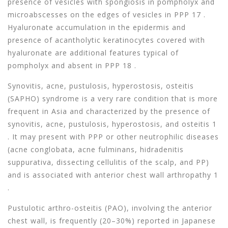
presence of vesicles with spongiosis in pompholyx and
microabscesses on the edges of vesicles in PPP 17 .
Hyaluronate accumulation in the epidermis and
presence of acantholytic keratinocytes covered with
hyaluronate are additional features typical of
pompholyx and absent in PPP 18 .
Synovitis, acne, pustulosis, hyperostosis, osteitis
(SAPHO) syndrome is a very rare condition that is more
frequent in Asia and characterized by the presence of
synovitis, acne, pustulosis, hyperostosis, and osteitis 1
. It may present with PPP or other neutrophilic diseases
(acne conglobata, acne fulminans, hidradenitis
suppurativa, dissecting cellulitis of the scalp, and PP)
and is associated with anterior chest wall arthropathy 1
.
Pustulotic arthro-osteitis (PAO), involving the anterior
chest wall, is frequently (20–30%) reported in Japanese