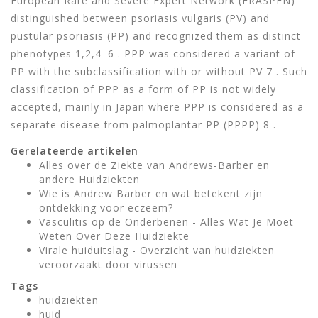
European Rare and Severe Expert Network (ERASPEN)
distinguished between psoriasis vulgaris (PV) and
pustular psoriasis (PP) and recognized them as distinct
phenotypes 1,2,4–6 . PPP was considered a variant of
PP with the subclassification with or without PV 7 . Such
classification of PPP as a form of PP is not widely
accepted, mainly in Japan where PPP is considered as a
separate disease from palmoplantar PP (PPPP) 8 .
Gerelateerde artikelen
Alles over de Ziekte van Andrews-Barber en
andere Huidziekten
Wie is Andrew Barber en wat betekent zijn
ontdekking voor eczeem?
Vasculitis op de Onderbenen - Alles Wat Je Moet
Weten Over Deze Huidziekte
Virale huiduitslag - Overzicht van huidziekten
veroorzaakt door virussen
Tags
huidziekten
huid